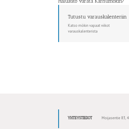
Haluatko varata Karhumökin?
Tutustu varauskalenteriin
Katso mökin vapaat viikot
varauskalenterista
Moijasentie 83,
YHTEYSTIEDOT