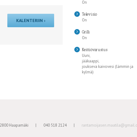
On
Televisio
On
KALENTERIIN ›
Grilli
On
Keittiövarustus
Uuni,
jääkaappi,
joukseva kaivovesi (lämmin ja
kylmä)
 42800 Haapamäki
|
040 518 2124
|
rantamoijasen.maatila@gmail