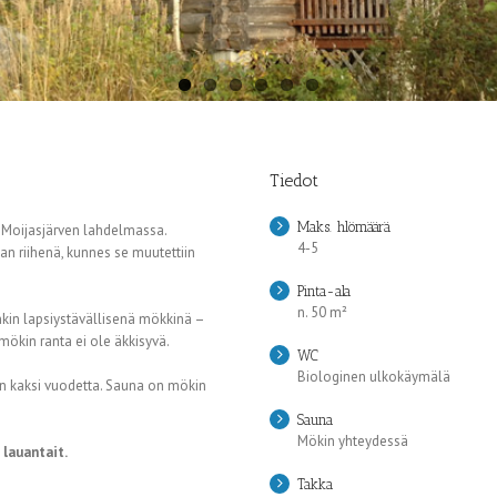
Tiedot
Maks. hlömäärä
 Moijasjärven lahdelmassa.
4-5
an riihenä, kunnes se muutettiin
Pinta-ala
n. 50 m²
kin lapsiystävällisenä mökkinä –
mökin ranta ei ole äkkisyvä.
WC
Biologinen ulkokäymälä
on kaksi vuodetta. Sauna on mökin
Sauna
Mökin yhteydessä
lauantait.
Takka