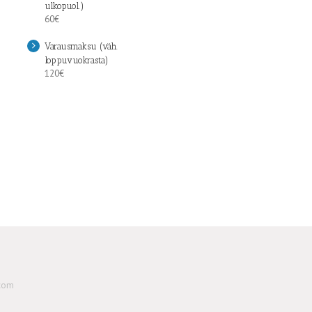
ulkopuol.)
60€
Varausmaksu (väh.
loppuvuokrasta)
120€
.com