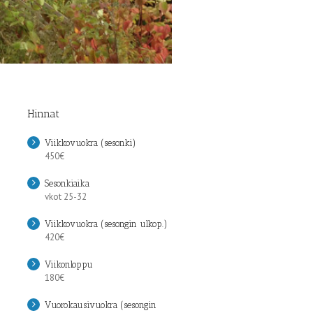
Hinnat
Viikkovuokra (sesonki)
450€
Sesonkiaika
vkot 25-32
Viikkovuokra (sesongin ulkop.)
420€
Viikonloppu
180€
Vuorokausivuokra (sesongin