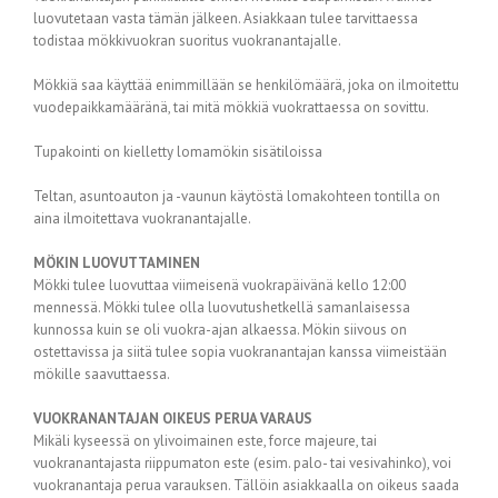
luovutetaan vasta tämän jälkeen. Asiakkaan tulee tarvittaessa
todistaa mökkivuokran suoritus vuokranantajalle.
Mökkiä saa käyttää enimmillään se henkilömäärä, joka on ilmoitettu
vuodepaikkamääränä, tai mitä mökkiä vuokrattaessa on sovittu.
Tupakointi on kielletty lomamökin sisätiloissa
Teltan, asuntoauton ja -vaunun käytöstä lomakohteen tontilla on
aina ilmoitettava vuokranantajalle.
MÖKIN LUOVUTTAMINEN
Mökki tulee luovuttaa viimeisenä vuokrapäivänä kello 12:00
mennessä. Mökki tulee olla luovutushetkellä samanlaisessa
kunnossa kuin se oli vuokra-ajan alkaessa. Mökin siivous on
ostettavissa ja siitä tulee sopia vuokranantajan kanssa viimeistään
mökille saavuttaessa.
VUOKRANANTAJAN OIKEUS PERUA VARAUS
Mikäli kyseessä on ylivoimainen este, force majeure, tai
vuokranantajasta riippumaton este (esim. palo- tai vesivahinko), voi
vuokranantaja perua varauksen. Tällöin asiakkaalla on oikeus saada