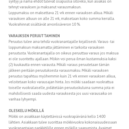
syntyy ja nämä ehdot tulevat osapuolia sitoviksi, kun asiakas on
tehnyt varauksen ja maksanut varausmaksun.
Loppumaksu on maksettava 21 vrk ennen varauksen alkua. Mikäli
varauksen alkuun on alle 21 vrk, maksetaan koko summa kerralla.
Vuokrahinnat sisältävät arvonlisäveron 10 %.
VARAUKSEN PERUUTTAMINEN
Peruutus tulee aina tehdä vuokranantajalle kirjallisesti. Varaus- tai
loppumaksun maksamatta jättäminen ei tarkoita varauksen
peruutusta. Vuokranantajalla on oikeus peruuttaa varaus jos maksua
ei ole suoritettu ajallaan. Mökin voi perua ilman kustannuksia kaksi
(2) kuukautta ennen varausta. Mikäli varaus peruutetaan tämän
jälkeen peritään peruutuksesta varausmaksu. Mikäli varauksen
peruutus tapahtuu myöhemmin kuin 21 vrk ennen varauksen alkua,
veloitetaan koko varausajan hinta. Jos mökki saadaan vuokrattua
toiselle vuokralaiselle, pidätetään peruutuskuluina summa jota ei
mahdollisesti saada uudesta varauksesta jos uusi varausaika on
vanhaa lyhyempi.
OLESKELU MÖKILLÄ
Mökki on asiakkaan käytettävissä vuokrapäivänä kello 14:00
lähtien. Asiakkaan tulee suorittaa mökkivuokra kokonaisuudessaan
vuokranantajan pankkitilille ennen mökille saapumista. Avaimet