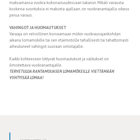
maksamansa vuokra kokonaisuudessaan takaisin. Mikäli varausta
koskevia suorituksia ei makseta ajallaan, on vuokranantajalla oikeus
perua varaus.
VAHINGOT JA HUOMAUTUKSET
Varaaja on velvollinen korvaamaan mökin vuokrausajankohdan
aikana lomamökille tai sen irtaimistolle tahallisesti tai tahattomasti
aiheutuneet vahingot suoraan omistajalle.
Kaikki kohteeseen liittyvät huomautukset ja valitukset on
ilmoitettava vuokranantajalle.
TERVETULOA RANTAMOIJASEN LOMAMÖKEILLE VIETTÄMÄÄN
VIIHTYISÄÄ LOMAA!