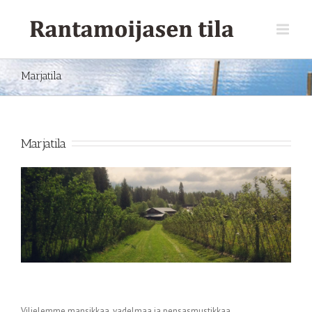
Marjatila
Marjatila
Viljelemme mansikkaa, vadelmaa ja pensasmustikkaa