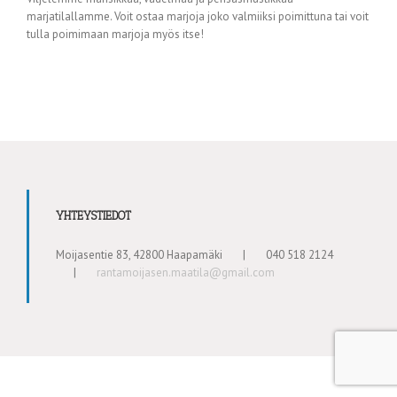
marjatilallamme. Voit ostaa marjoja joko valmiiksi poimittuna tai voit
tulla poimimaan marjoja myös itse!
YHTEYSTIEDOT
Moijasentie 83, 42800 Haapamäki
|
040 518 2124
|
rantamoijasen.maatila@gmail.com