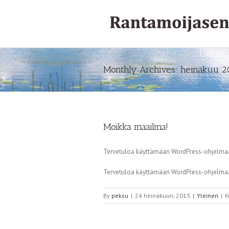
Monthly Archives:
heinäkuu 2
Moikka maailma!
Tervetuloa käyttämään WordPress-ohjelmaa. 
Tervetuloa käyttämään WordPress-ohjelmaa. 
By
peksu
|
24 heinäkuun, 2013
|
Yleinen
|
K